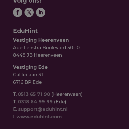
Volg ons!
EduHint
Vestiging Heerenveen
Abe Lenstra Boulevard 50-10
8448 JB Heerenveen
Vestiging Ede
Galileïlaan 31
6716 BP Ede
T.
0513 65 71 90
(Heerenveen)
T.
0318 64 99 99
(Ede)
E.
support@eduhint.nl
I.
www.eduhint.com