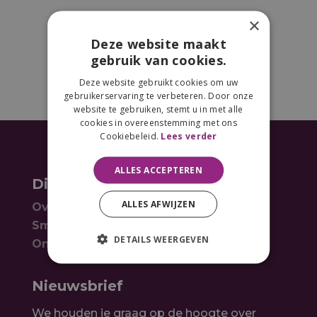
×
Deze website maakt
gebruik van cookies.
Deze website gebruikt cookies om uw
gebruikerservaring te verbeteren. Door onze
website te gebruiken, stemt u in met alle
cookies in overeenstemming met ons
Cookiebeleid.
Lees verder
ALLES ACCEPTEREN
Dit is SmartWiskunde
ALLES AFWIJZEN
Over SmartWiskunde
SmartWiskunde & ProLearn
DETAILS WEERGEVEN
Ontdek
Nieuwsbrief
We houden je graag op de hoogte over