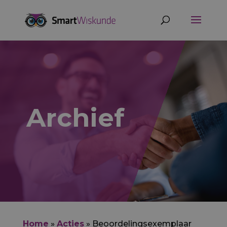
Archief
Home
»
Acties
»
Beoordelingsexemplaar