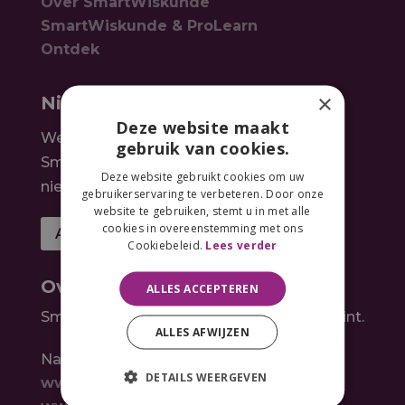
Over SmartWiskunde
SmartWiskunde & ProLearn
Ontdek
×
Nieuwsbrief
Deze website maakt
We houden je graag op de hoogte over
gebruik van cookies.
SmartWiskunde. Meld je aan voor de
Deze website gebruikt cookies om uw
nieuwsbrief
gebruikerservaring te verbeteren. Door onze
website te gebruiken, stemt u in met alle
cookies in overeenstemming met ons
AANMELDEN
Cookiebeleid.
Lees verder
Over ons
ALLES ACCEPTEREN
SmartWiskunde is een product van EduHint.
ALLES AFWIJZEN
Naast SmartWiskunde maken wij ook:
DETAILS WEERGEVEN
www.symbiose.nl