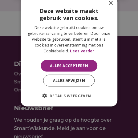
×
Deze website maakt
gebruik van cookies.
Deze website gebruikt cookies om uw
gebruikerservaring te verbeteren. Door onze
website te gebruiken, stemt u in met alle
cookies in overeenstemming met ons
Cookiebeleid.
Lees verder
Dit is SmartWiskunde
ALLES ACCEPTEREN
Over SmartWiskunde
ALLES AFWIJZEN
SmartWiskunde & ProLearn
Ontdek
DETAILS WEERGEVEN
Nieuwsbrief
We houden je graag op de hoogte over
SmartWiskunde. Meld je aan voor de
nieuwsbrief