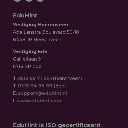
EduHint
Vestiging Heerenveen
Abe Lenstra Boulevard 50-10
8448 JB Heerenveen
Vestiging Ede
Galileïlaan 31
6716 BP Ede
T.
0513 65 71 90
(Heerenveen)
T.
0318 64 99 99
(Ede)
E.
support@eduhint.nl
I.
www.eduhint.com
EduHint is ISO gecertificeerd