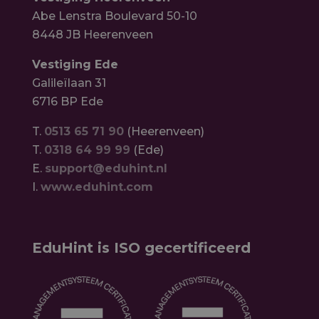
Abe Lenstra Boulevard 50-10
8448 JB Heerenveen
Vestiging Ede
Galileïlaan 31
6716 BP Ede
T.
0513 65 71 90
(Heerenveen)
T.
0318 64 99 99
(Ede)
E.
support@eduhint.nl
I.
www.eduhint.com
EduHint is ISO gecertificeerd