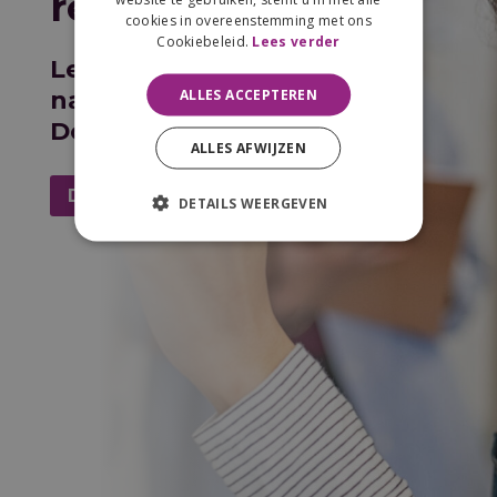
reactie
cookies in overeenstemming met ons
Cookiebeleid.
Lees verder
Leuk dat je benieuwd bent
ALLES ACCEPTEREN
naar
SmartWiskunde!
Download hier de brochure.
ALLES AFWIJZEN
DOWNLOAD DE BROCHURE
DETAILS WEERGEVEN